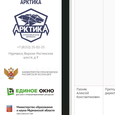
АРКТИКА
+7 (8152) 25-02-25
Мурманск, Верхне-Ростинское
шоссе, д.9
Пазняк
Препод
Алексей
дирек
Константинович