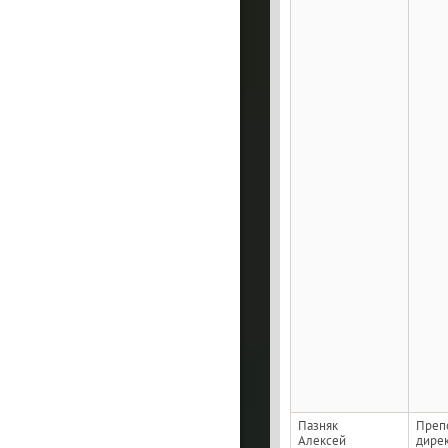
Пазняк
Преп
Алексей
дире