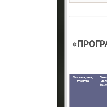
«ПРОГР
Фамилия, имя,
Зани
отчество
дол
(дол